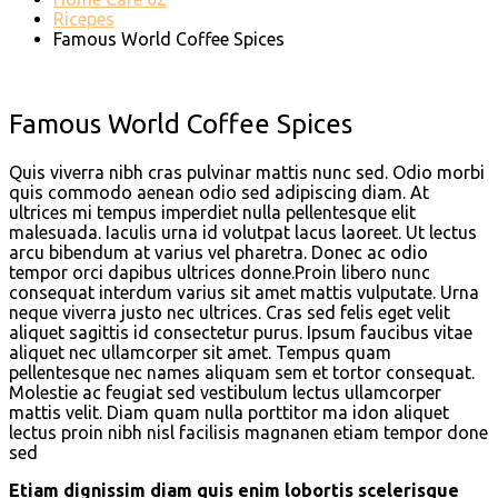
Ricepes
Famous World Coffee Spices
Famous World Coffee Spices
Quis viverra nibh cras pulvinar mattis nunc sed. Odio morbi
quis commodo aenean odio sed adipiscing diam. At
ultrices mi tempus imperdiet nulla pellentesque elit
malesuada. Iaculis urna id volutpat lacus laoreet. Ut lectus
arcu bibendum at varius vel pharetra. Donec ac odio
tempor orci dapibus ultrices donne.Proin libero nunc
consequat interdum varius sit amet mattis vulputate. Urna
neque viverra justo nec ultrices. Cras sed felis eget velit
aliquet sagittis id consectetur purus. Ipsum faucibus vitae
aliquet nec ullamcorper sit amet. Tempus quam
pellentesque nec names aliquam sem et tortor consequat.
Molestie ac feugiat sed vestibulum lectus ullamcorper
mattis velit. Diam quam nulla porttitor ma idon aliquet
lectus proin nibh nisl facilisis magnanen etiam tempor done
sed
Etiam dignissim diam quis enim lobortis scelerisque