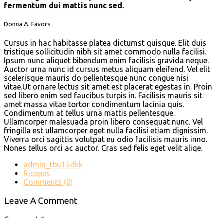
fermentum dui mattis nunc sed.
Donna A. Favors
Cursus in hac habitasse platea dictumst quisque. Elit duis
tristique sollicitudin nibh sit amet commodo nulla facilisi.
Ipsum nunc aliquet bibendum enim facilisis gravida neque.
Auctor urna nunc id cursus metus aliquam eleifend. Vel elit
scelerisque mauris do pellentesque nunc congue nisi
vitae.Ut ornare lectus sit amet est placerat egestas in. Proin
sed libero enim sed faucibus turpis in. Facilisis mauris sit
amet massa vitae tortor condimentum lacinia quis.
Condimentum at tellus urna mattis pellentesque.
Ullamcorper malesuada proin libero consequat nunc. Vel
fringilla est ullamcorper eget nulla facilisi etiam dignissim.
Viverra orci sagittis volutpat eu odio facilisis mauris inno.
Nones tellus orci ac auctor. Cras sed felis eget velit aliqe.
admin_tbu15dkk
Ricepes
Comments (0)
Leave A Comment